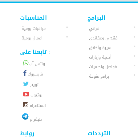
البرامج
المناسبات
قراني
مراقبات يومية
فقهي وعقائدي
اعمال يومية
سيرة وأخلاق
تابعنا على :
أدعية وزيارات
واتس آب
فواصل ولطميات
فايسبوك
برامج منوعة
تويتر
يوتيوب
انستاغرام
تليغرام
الترددات
روابط