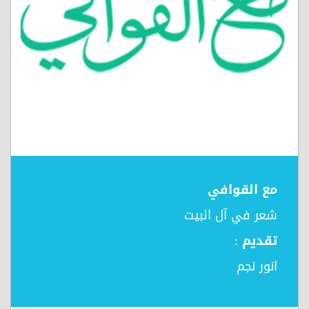
مع القوافي
شعر في آل البيت
تقديم :
انور نجم