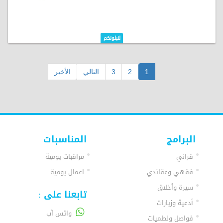
لنبلونكم
1
2
3
التالي
الأخير
البرامج
المناسبات
قراني
مراقبات يومية
فقهي وعقائدي
اعمال يومية
سيرة وأخلاق
تابعنا على :
أدعية وزيارات
واتس آب
فواصل ولطميات