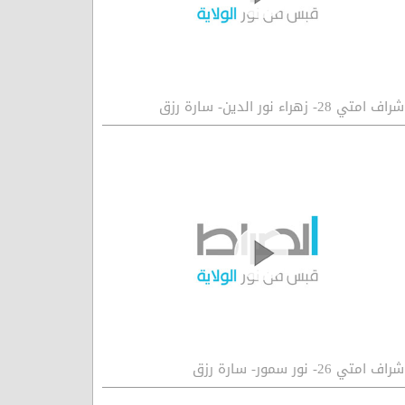
راف امتي 28- زهراء نور الدين- سارة رزق
راف امتي 26- نور سمور- سارة رزق