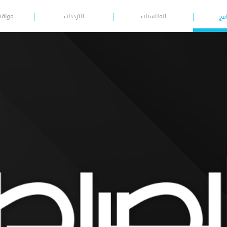
المناسبات
الترددات
مواقي
امج