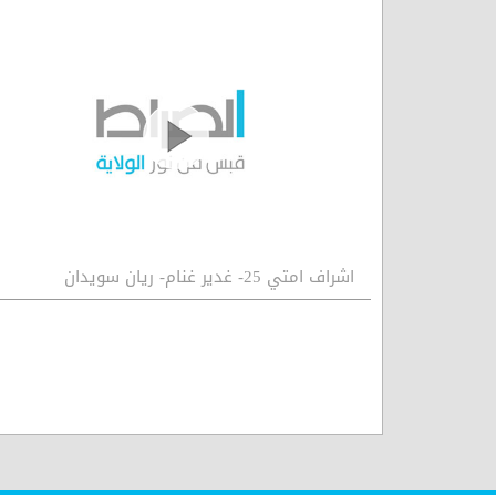
اشراف امتي 25- غدير غنام- ريان سويدان