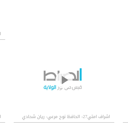
اش
اشراف امتي27- الحافظ نوح مرعي- ريان شحادي
اش