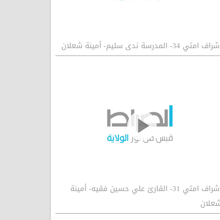
راف امتي 34- المدرسة ندى سليم- أمينة شعلان
اشراف امتي 31- القارئ علي حسين فقيه- أمينة
علان