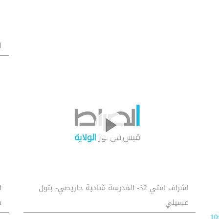
اش
اشراف امتي 32- المدرسة شادية حاريصي- بتول
عسيلي
ش
10