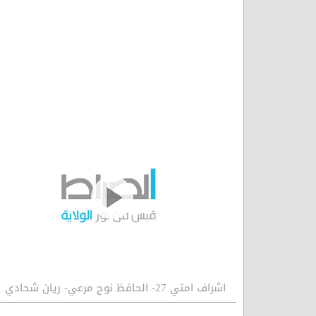
اشراف امتي 27- الحافظ نوح مرعي- ريان شحادي