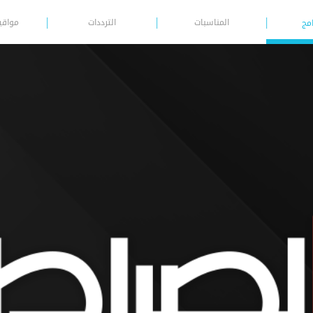
المناسبات
الترددات
مواقي
امج