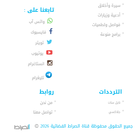
سيرة وأخلاق
تابعنا على :
أدعية وزيارات
واتس آب
فواصل ولطميات
فايسبوك
برامج منوعة
تويتر
يوتيوب
انستاغرام
تليغرام
الترددات
روابط
من نحن
نايل سات
تواصل معنا
جلاكسي
جميع الحقوق محفوظة قناة الصراط الفضائية 2026