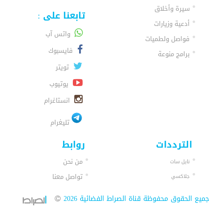
سيرة وأخلاق
تابعنا على :
أدعية وزيارات
واتس آب
فواصل ولطميات
فايسبوك
برامج منوعة
تويتر
يوتيوب
انستاغرام
تليغرام
الترددات
روابط
من نحن
نايل سات
تواصل معنا
جلاكسي
جميع الحقوق محفوظة قناة الصراط الفضائية 2026