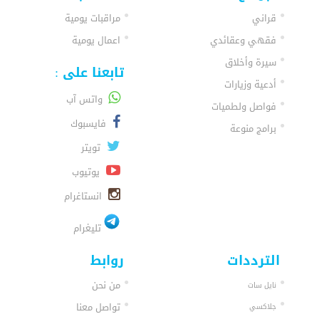
قراني
مراقبات يومية
فقهي وعقائدي
اعمال يومية
سيرة وأخلاق
تابعنا على :
أدعية وزيارات
واتس آب
فواصل ولطميات
فايسبوك
برامج منوعة
تويتر
يوتيوب
انستاغرام
تليغرام
الترددات
روابط
من نحن
نايل سات
تواصل معنا
جلاكسي