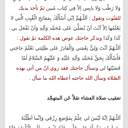
وَلا رَطْب وَلا يابِس اِلاّ فِي كِتاب مُبين
ثمّ تأخذ يديك
للقنُوت وتقول
: اَللّـهُمَّ اِنّي أَسْأَلُكَ بِمَفاتِحِ الْغَْيِبِ الَّتي لا
يَعْلَمُها اِلاّ اَنْتَ اَنْ تُصَلِّيَ عَلى مُحَمَّد وَآلِهِ وَاَنْ تَفْعَلَ بي
كَذا وَكَذا
وتذكر حاجتك عوض هذه الكلمة ثمّ تقول
:
اَللّـهُمَّ اَنْتَ وَلِيُّ نِعْمَتي وَالْقادِرُ عَلى طَلِبَتي تَعْلَمُ حاجَتي
فَأَسْأَلُكَ بِحَقِّ مُحَمَّد وَآلِهِ عَلَيْهِ وَ عَلَيْهِمُ السَّلامُ لَمّا
قَضَيْتَها لي
وتسأل حاجتك فقد روي انّ من أتى بهذه
الصّلاة وسأل الله حاجته أعطاه الله ما سأل .
تعقيب صلاة العشاء نقلاً عَن المتهجّد
اَللّـهُمَّ اِنَّهُ لَيْسَ لي عِلْمٌ بِمَوْضِعِ رِزْقي وَاِنَّما اَطْلُبُهُ