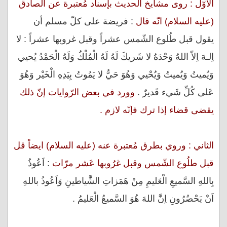
الاوّل : روى مشايخ الحديث بإسناد مُعتبرة عن الصادق
(عليه السلام) انّه قال
: فريضة على كلّ مسلم أن
يقول قبل طُلوع الشّمس عشراً وقبل غروبها عشراً : لا
اِلـهَ اِلاّ اللهُ وَحْدَهُ لا شَريكَ لَهُ لَهُ الْمُلْكُ وَلَهُ الْحَمْدُ يُحيي
وَيُميتُ وَيُميتُ وَيُحْيي وَهُوَ حَيٌّ لا يَمُوتُ بِيَدِهِ الْخَيْر وَهُوَ
عَلى كُلِّ شَيء قَديرٌ .
وورد في بعض الرّوايات إنّ ذلك
يقضى قضاء إذا ترك فإنّه لازم .
الثاني : وروي بطرق مُعتبرة عنه (عليه السلام) ايضاً قل
قبل طلُوع الشّمس وقبل غرُوبها عَشر مرّات
: اَعُوذُ
بِاللهِ السَّميعِ الْعَليمِ مِنْ هَمَزاتِ الشَّياطينِ وَاَعُوذُ باللهِ
اَنْ يَحْضُرُونِ اِنَّ اللهَ هُوَ السَّميعُ الْعَليمُ .