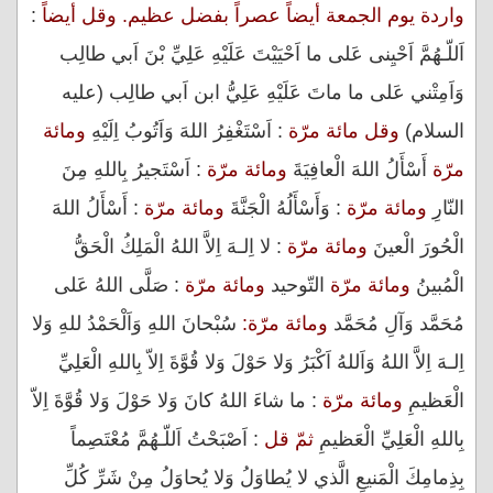
واردة يوم الجمعة أيضاً عصراً بفضل عظيم. وقل أيضاً
:
اَللّـهُمَّ اَحْيِنى عَلى ما اَحْيَيْتَ عَلَيْهِ عَلِيِّ بْنَ اَبي طالِب
وَاَمِتْني عَلى ما ماتَ عَلَيْهِ عَلِيُّ ابن اَبي طالِب (عليه
السلام)
وقل مائة مرّة
: اَسْتَغْفِرُ اللهَ وَاَتُوبُ اِلَيْهِ
ومائة
مرّة
أَسْأَلُ اللهَ الْعافِيَةَ
ومائة مرّة
: اَسْتَجيرُ بِاللهِ مِنَ
النّارِ
ومائة مرّة
: وَأَسْأَلُهُ الْجَنَّةَ
ومائة مرّة
: أَسْأَلُ اللهَ
الْحُورَ الْعينَ
ومائة مرّة
: لا اِلـهَ اِلاَّ اللهُ الْمَلِكُ الْحَقُّ
الْمُبينُ
ومائة مرّة
التّوحيد
ومائة مرّة
: صَلَّى اللهُ عَلى
مُحَمَّد وَآلِ مُحَمَّد
ومائة مرّة:
سُبْحانَ اللهِ وَاَلْحَمْدُ للهِ وَلا
اِلـهَ اِلاَّ اللهُ وَاَللهُ اَكْبَرُ وَلا حَوْلَ وَلا قُوَّةَ اِلاّ بِاللهِ الْعَلِيِّ
الْعَظيمِ
ومائة مرّة
: ما شاءَ اللهُ كانَ وَلا حَوْلَ وَلا قُوَّةَ اِلاّ
بِاللهِ الْعَلِيِّ الْعَظيمِ
ثمّ قل
: اَصْبَحْتُ اَللّـهُمَّ مُعْتَصِماً
بِذِمامِكَ الْمَنيعِ الَّذي لا يُطاوَلُ وَلا يُحاوَلُ مِنْ شَرِّ كُلِّ