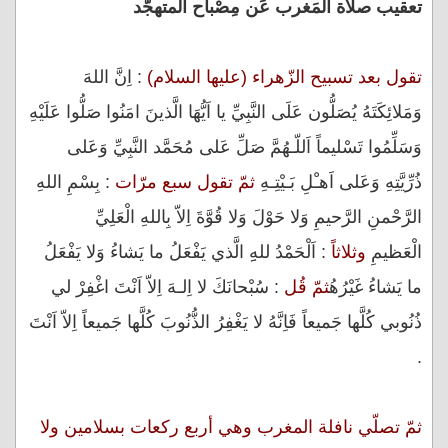
تعقيب صلاة المَغرب عَن مِصْباح المتهجّد
تقول بعد تسبيح الزّهراء (عليها السلام)
: اِنَّ اللهَ
وَمَلائِكَتَهُ يُصَلُّون عَلَى النَّبِيِّ يا اَيُّهَا الَّذينَ امَنُوا صَلُّوا عَلَيْهِ
وَسَلِّمُوا تَسْليماً اَللّـهُمَّ صَلِّ عَلى مُحَمَّد النَّبِيِّ وَعَلى
ذُرِّيَّتِهِ وَعَلى اَهـْلِ بَـيْتِـهِ
ثمّ تقول سبع مرّات
: بِسْمِ اللهِ
الرَّحْمنِ الرَّحيمِ وَلا حَوْلَ وَلا قُوَّةَ اِلاّ بِاللهِ الْعَلِيِّ
الْعَظيمِ
وثلاثا
ً : اَلْحَمْدُ للهِِ الَّذي يَفْعَلُ ما يَشاءُ وَلا يَفْعَلُ
ما يَشاءُ غَيْرُهُ
ثمّ قُل
: سُبْحانَكَ لا اِلـهَ اِلاّ اَنْتَ اغْفِرْ لي
ذُنُوبي كُلَّها جَميعاً فَاِنَّهُ لا يَغْفِرُ الذُّنُوبَ كُلَّها جَميعاً اِلاّ اَنْتَ
.
ثمّ تصلّي نافلة المغرب وهي أربع ركعات بسلامين ولا