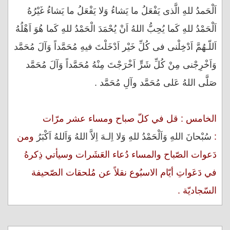
اَلْحَمدُ للهِ الَّذى يَفْعَلُ ما يَشاءُ وَلا يَفْعَلُ ما يَشاءُ غَيْرُهُ
اَلْحَمْدُ للهِ كَما يُحِبُّ اللهُ اَنْ يُحْمَدَ الْحَمْدُ للهِ كَما هُوَ اَهْلُهُ
اَللّـهُمَّ اَدْخِلْنى فى كُلِّ خَيْر اَدْخَلْتَ فيهِ مُحَمَّداً وَآلَ مُحَمَّد
وَاَخْرِجْنى مِنْ كُلِّ شَرٍّ اَخْرَجْتَ مِنْهُ مُحَمَّداً وَآلَ مُحَمَّد
صَلَّى اللهُ عَلى مُحَمَّد وآلِ مُحَمَّد .
الخامس : قل في كلّ صباح ومساء عشر مرّات
:
سُبْحانَ اللهِ وَاَلْحَمْدُ للهِ وَلا اِلـهَ اِلاَّ اللهُ وَاَللهُ اَكْبَرُ
ومن
دَعوات الصّباح والمساء دُعاء العَشَرات وسيأتي ذِكرهُ
في دَعَواتِ أيّام الاسبُوع نقلاً عن مُلحقات الصّحيفة
السّجاديّة .