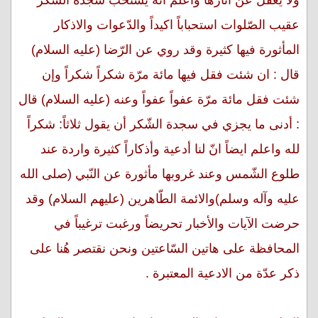
ولا يغفل عن آثارها واعلم انّه يستحبّ سجدة الشّكر
عقيب الصّلوات استحباباً اكيداً والدّعوات والاذكار
المأثورة فيها كثيرة وقد روي عن الرّضا (عليه السلام)
قال : ان شئت فقل فيها مائة مرّة شكراً شكراً وإن
شئت فقل مائة مرّة عفواً عفواً وعنه (عليه السلام) قال
: أدنى ما يجزي في سجدة الشّكر أن يقول ثلاثاً: شكراً
لله واعلم ايضاً انّ لنا أدعية وأذكاراً كثيرة واردة عند
طلوع الشّمس وعند غروبها مأثورة عن النّبي (صلى الله
عليه وآله وسلم)والائمة الطّاهرين (عليهم السلام) وقد
حرضت الآيات والأخبار تحريضاً ورغبت ترغيباً في
المحافظة على هاتين السّاعتين ونحن نقتصر هُنا على
ذكر عدّة من الادعية المعتبرة .