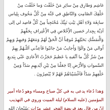
غاشِم وَطارِق مِنْ سائِرِ مَنْ خَلَقْتَ وَما خَلَقْتَ مِنْ
خَلْقِكَ الصّامِتِ وَالنّاطِقِ في جُنَّة مِنْ كُلِّ مَخُوف بِلِباس
سابِغَة وَلاءِ اَهْلِ بَيْتِ نَبِيِّكَ مُحْتَجِباً مِنْ كُلِّ قاصِد لي اِلى
اَذِيَّة بِجِدار حَصين الاِْخْلاصِ فِي الاِْعْتِرافِ بِحَقِّهِمْ
وَالَّتمَسُّكِ بَحَبْلِهِمْ مُوقِناً اَنَّ الْحَقَّ لَهُمْ وَمَعَهُمْ وَفيهِمْ وَبِهِمْ
اُوالي مَنْ والَوْا وَاُجانِبُ مَنْ جانَبُوا فَاَعِذْني اَللّـهُمَّ بِهِمْ
مِنْ شَرِّ كُلِّ ما اَتَّقيهِ يا عَظيمُ حَجَزْتُ الاَْعادِيَ عَنّي بِبَديعِ
السَّمواتِ وَالاَْرْضِ اِنّا جَعَلْنا مِنْ بَيْنِ اَيْديهِمِ سَدّاً وَمِنْ
خَلْفِهِمْ سَدّاً فَاَغْشَيْناهُمْ فَهُمْ لا يُبْصِرُونَ .
وَهذا دُعاء يدعى به في كلّ صباح ومساء وهو دُعاء أمير
المؤمنين (عليه السلام) ليلة المبيت وروي في التهذيب
انّ من قال بعد فريضة الفجر عشر مرّات :
سُبْحانَ اللهِ