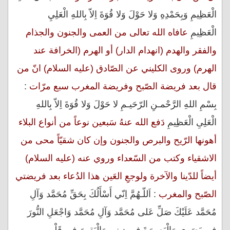
الْعَظِيمِ وَبِحَمْدِهِ وَلا حَوْلَ وَلا قُوَةَ اِلاّ بِاللهِ الْعَلِيِ
الْعَظِيمِ
عافاه الله تعالى من العمى والجنون والجذام
والفقر والهدم (انهدام الدار) أو الهرم (الخرافة عند
الهرم) وروى الكليني عن الصّادق (عليه السلام) انّ من
قال بعد فريضة الصّبح وفريضة المغرب سبع مرّات
:
بِسْمِ اللهِ الرَّحْمـنِ الرّحَيـمِ لا حَوْلَ وَلا قُوَةَ اِلاّ بِاللهِ
الْعَلِىِ الْعَظِيمِ
دَفع الله عنهُ سَبعين نوعاً من أنواع البلاء
أهونها الرّيح والبرص والجنون وإن كان شقيّاً محى من
الاشقياء وكتب من السّعداء وروي عنه (عليه السلام)
أيضاً للدّينا والآخرة ولوجعِ العَين هذا الدُعاء بعد فريضتي
الصّبح والمغرب
: اَللّـهُمَّ اِنّي أَسْأَلُكَ بِحَقِّ مُحَمَّد وَآلِ
مُحَمَّد عَلَيْكَ صَلِّ عَلى مُحَمَّد وَآلِ مُحَمَّد وَاجْعَلِ النُّورَ