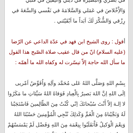
في بَصَري وَالْبَصيرَةَ في ديني وَالْيَقينَ في قَلْبي
وَالاِْخْلاصَ في عَمَلي وَالسَّلامَةَ في نَفْسي وَالسَّعَةَ في
رِزْقي وَالشُّكْرَ لَكَ اَبَداً ما اَبْقَيْتَني .
أ
قول : روى الشيخ ابن فهد في عدّة الداعي عن الرّضا
(عليه السلام) انّ من قال عقيب صلاة الصّبح هذا القول
ما سأل الله حاجة إلاّ تيسّرت له وكفاه الله ما أهمّه :
بِسْمِ اللهِ وَصَلَّى اللهُ عَلى مُحَمَّد وآلِهِ وَاُفَوِّضُ اَمْريى
اِلَى اللهِ اِنَّ اللهَ بَصيرٌ بِالْعِبادِ فَوَقاهُ اللهُ سَيِّئاتِ ما مَكَرُوا
لا اِلـهَ إلاّ أَنْتَ سُبْحانَكَ اِنّي كُنْتُ مِنَ الظّالِمينَ فَاسْتَجَبْنا
لَهُ وَنَجَّيْناهُ مِنَ الْغَمِّ وَكَذلِكَ نُنْجِي الْمُؤْمِنينَ حَسْبُنَا اللهُ
وَنِعْمَ الْوَكيلُ فَاْنَقَلَبُوا بِنِعْمَة مِنَ اللهِ وَفَضْل لَمْ يَمْسَسْهُمْ