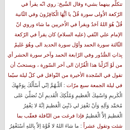
تتكلّم بينهما بشيء وقال الشّيخ: روي انّه يقرأ في
الرّكعة الاُولى سورة قُلْ يا اَيُّهَا الْكافِرُونَ وفي الثّانية
قُلْ هُوَ اللهُ اَحَدٌ ويقرأ في الاُخريين ما شاء وروي انّ
الإمام علي النّقي (عليه السلام) كان يقرأ في الرّكعة
الثّالثة سورة الحمد وأوّل سورة الحديد الى وهُوَ عَليمٌ
بِذاتِ الصُّدُور وفي الرّابعة الحمد وآخر سورة الحشر أي
من لَوْ اَنْزَلْنا هذا الْقُرْانَ الى آخر السّورِة ، ويستحبّ أن
تقول في السّجدة الأخيرة من النّوافل في كلّ ليلة سيّما
في ليلة الجمعة سبع مرّات
: اَللّـهُمَّ اِنّي أَسْأَلُكَ بِوَجْهِكَ
الْكَريمِ وَاسْمِكَ الْعَظيمِ وَمُلْكِكَ الْقَديمِ اَنْ تُصَلِّيَ عَلى
مُحَمَّد وَآلِهِ وَاَنْ تَغْفِرَ لي ذَنْبِيَ الْعَظيمَ اِنَّهُ لا يَغْفِرُ
الْعَظيمَ اِلاَّ الْعَظيمُ
فإذا فرغت من النّافلة فعقّب بما
شئت وتقول عشراً
: ما شاءَ اللهُ لا قُوَّةَ اِلاّ بِاللهِ اَسْتَغْفِرُ