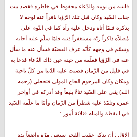
فانتبه من نومه والدّعاء محفوظ في خاطره فقصد بيت
جناب السّيد وكان قبل تلك الرّؤيا نافراً عنه لوجه لا
يذكره فلمّا أتاه ودخل عليه رآه كما في النّوم على
مُصلاّه ذاكراً ربّه مستغفراً ذنبه فلمّا سلّم عليه أجابه
وتبسّم في وجهه كأنّه عرف القضيّة فسأل عنه ما سأل
عنه في الرّؤيا فعلّمه من حينه عين ذاك الدّعاء فدعا به
في قليل من الزّمان فصبت عليه الدّنيا من كلّ ناحية
ومكان وكان المرحوم الحاج المولى فتحعلي (رحمه
الله) يثني على السّيد ثناءً بليغاً وقد أدركه في أواخر
عمره وتلمّذ عليه شطراً من الزّمان وأمّا ما علّمه السّيد
في اليقظة والمنام فثلاثة اُمور :
الاوّل : أن يذكر عقيب الفجر سبعين مرّة واضعاً يده