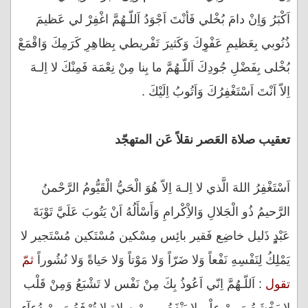
اَكْبَرُ وَاِنْ دامَ بُخْلي فَأنْتَ اَجْوَدُ اَللّـهُمَّ اغْفِرْ لي عَظيمَ
ذُنُوبي بِعَظيمِ عَفْوِكَ وَكَثيرَ تَفْريطي بِظاهِرِ كَرَمِكَ وَاقْمَعْ
بُخْلى بِفَضْلِ جُودِكَ اَللّـهُمَّ ما بِنا مِنْ نِعْمَة فَمِنْكَ لا اِلـهَ
اِلاّ اَنْتَ اَسْتَغْفِرُكَ وَاَتُوبُ اِلَيْكَ .
تعقيب صلاة العَصر نقلاً عَن المتهجّد
اَسْتَغْفِرُ اللهَ الَّذي لا اِلـهَ اِلاّ هُوَ الْحَيُّ الْقَيُّومُ الرَّحْمنُ
الرَّحيمُ ذُو الْجَلالِ وَالاِْكْرامِ وَأَسْأَلُهُ اَنْ يَتُوبَ عَلَيَّ تَوْبَةَ
عَبْدٍٍِِ ذَليل خاضِع فَقير بائِس مِسْكين مُسْتَكين مُسْتَجير لا
يَمْلِكُ لِنَفْسِهِ نَفْعاً وَلا ضَرّاً وَلا مَوْتاً وَلا حَياةً وَلا نُشُوراً
ثمّ
تقول
: اَللّـهُمَّ اِنّي اَعُوذُ بِكَ مِنْ نَفْس لا تَشْبَعُ وَمِنْ قَلْب