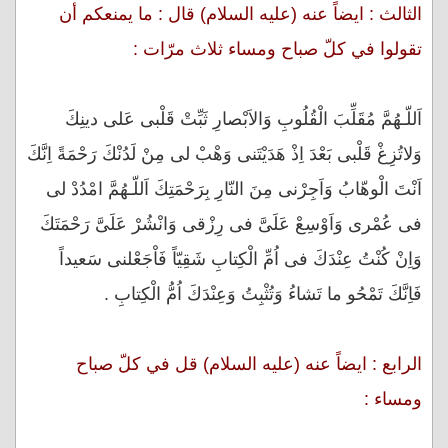
الثالث : ايضاً عنه (عليه السلام) قال : ما يمنعكم أن
تقولوا في كلّ صباح ومساء ثلاث مرّات :
اَللّـهُمَّ مُقَلِّبَ الْقُلُوبِ وَالاَبْصارِ ثَبِّتْ قَلْبى عَلى دينِكَ
وَلاتُزِغْ قَلْبى بَعْدَ اِذْ هَدَيْتَنى وَهْبْ لى مِنْ لَدُنْكَ رَحْمَةً اِنَّكَ
اَنْتَ الْوهّابُ وَاَجِرْنى مِنَ النّارِ بِرَحْمَتِكَ اَللّـهُمَّ امْدُدْ لى
فى عُمْرى وَاَوْسِعْ عَلَىَّ فى رِزْقى وَانْشُرْ عَلَىَّ رَحْمَتَكَ
وَاِنْ كُنْتُ عِنْدَكَ فى اُمِّ الْكِتابِ شَقِيّاً فَاْجَعْلنى سَعيداً
فَاِنَّكَ تَمْحُو ما تَشاءُ وَتُثْبِتُ وَعِنْدَكَ اُمُّ الْكِتابِ .
الرابع : ايضاً عنه (عليه السلام) قل في كلّ صباح
ومساء :