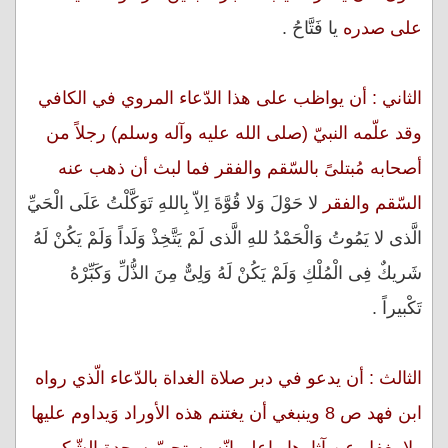
على صدره
يا فَتَّاحُ .
الثاني : أن يواظب على هذا الدّعاء المروي في الكافي
وقد علّمه النبيّ (صلى الله عليه وآله وسلم) رجلاً من
أصحابه مُبتلىً بالسّقم والفقر فما لبث أن ذهب عنه
السّقم والفقر
لا حَوْلَ وَلا قُوَّةَ اِلاّ بِاللهِ تَوَكَّلْتُ عَلَى الْحَيِّ
الَّذى لا يَمُوتُ وَالْحَمْدُ للهِ الَّذى لَمْ يَتَّخِذْ وَلَداً وَلَمْ يَكُنْ لَهُ
شَريكٌ فِى الْمُلْكِ وَلَمْ يَكُنْ لَهُ وَلِىٌّ مِنَ الذُّلِّ وَكَبِّرْهُ
تَكْبيراً .
الثالث : أن يدعو في دبر صلاة الغداة بالدّعاء الّذي رواه
ابن فهد ص 8 وينبغي أن يغتنم هذه الأوراد وَيداوم عليها