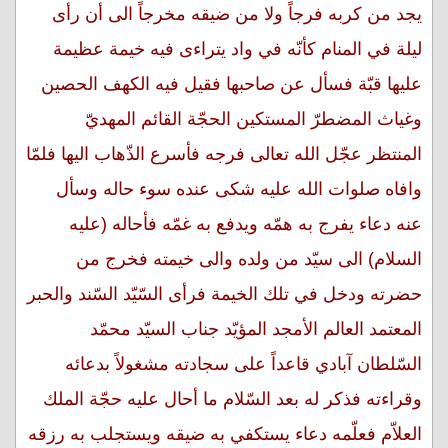
يجد من كربه فرجاً ولا من ضيقه مخرجاً الى أن رأى
ليلة في المنام كأنّه في واد يتراءى فيه خيمة عظيمة
عليها قبّة فسأل عن صاحبها فقيل فيه الكهف الحصين
وغياث المضطرّ المستكين الحجّة القائم المهديّ
المنتظر عجّل الله تعالى فرجه فأسرع الذّهاب اليها فلمّا
وافاه صلوات الله عليه شكى عنده سوء حاله وسأل
عنه دعاء يفرج به همّه ويدفع به غمّه فأحاله (عليه
السلام) الى سيّد من ولده والى خيمته فخرج من
حضرته ودخل في تلك الخيمة فرأى السّيّد السّند والحبر
المعتمد العالم الأمجد المؤيّد جناب السيّد محمّد
السّلطان آبادي قاعداً على سجادته مشغولاً بدعائه
وقراءته فذكر له بعد السّلام ما أحال عليه حجّة الملك
العلاّم فعلّمه دعاء يستكفي به ضيقه ويستجلب به رزقه