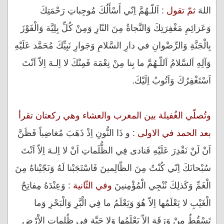
اللهَ
ثمّ تقول
: اَللّـهُمَّ اِنّي أَسْأَلُكَ مُوجِباتِ رَحْمَتِكَ
وَعَزائِمِ مَغْفِرَتِكَ وَالنَّجاةُ مِنَ النّارِ وَمِنْ كُلِّ بِلِيَّة وَالْفَوْزَ
بِالْجَنَّةِ وَالرِّضْوانِ في دارِ السَّلامِ وَجَوارِ نَبِيِّكَ مُحَمَّد عَلَيْهِ
وَآلِهِ اَلسَّلامُ اَللّـهُمَّ ما بِنا مِنْ نِعْمَة فَمِنْكَ لا اِلـهَ اِلاّ اَنْتَ
اَسْتَغْفِرُكَ وَاَتُوبُ اِلَيْكَ.
وتُصلّي الغُفيلة بين المغرب والعشاء وهي ركعتان تقرأ
بعد الحمد في الاولى
: و ذَا النُّونِ اِذْ ذَهَبَ مُغاضِباً فَظَنَّ
اَنْ لَنْ نَقْدِرَ عَلَيْهِ فَنادى فِي الظُّلَماتِ اَنْ لا اِلـهَ اِلاّ اَنْتَ
سُبْحانَكَ اِنّي كُنْتُ مِنَ الظّالِمينَ فَاسْتَجَبْنا لَهُ وَنَجّيْناهُ مِنَ
الْغَمِّ وَكَذلِكَ نُنْجِي الْمُؤْمِنينَ
وفي الثّانية
: وَعِنْدَهُ مِفاتِحُ
الْغَيْبِ لا يَعْلَمُها اِلاّ هُوَ وَيَعْلَمُ ما فِي الْبَّرِ وَالْبَحْرِ وَما
تَسْقُطُ مِنْ وَرَقَة اِلاّ يَعْلَمُها وَلا حَبَّة في ظُلِماتِ الاَْرْضِ