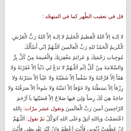
قل في تعقيب الظّهر كما في المتهجّد :
لا اِلـهَ اِلاَّ اللهُ الْعَظيمُ الْحَليمُ لا اِلـهَ اِلاَّ اللهُ رَبُّ الْعَرْشِ
الْكَريمُ اَلْحَمْدُ للهِِ رَبِّ الْعالَمينَ اَللّـهُمَّ اِنّي أَسْأَلُكَ
مُوجِباتِ رَحْمَتِكَ وَ عَزائِمَ مَغْفِرَتِكَ وَالْغَنيمَةَ مِنْ كُلِّ بِرٍّ
وَالسَّلامَةَ مِنْ كُلِّ اِثْم اَللّـهُمَّ لا تَدَعْ لي ذَنْباً اِلاّ غَفَرْتَهُ وَلا
هَمّاً اِلاّ فَرَّجْتَهُ وَلا سُقْماً اِلاّ شَفَيْتَهُ وَلا عَيْباً اِلاّ سَتَرْتَهُ وَلا
رِزْقاً اِلاّ بَسَطْتَهُ وَلا خَوْفاً اِلاّ امَنْتَهُ وَلا سُوءاً اِلاّ صَرَفْتَهُ وَلا
حاجَةً هِيَ لَكَ رِضاً وَلِيَ فيها صَلاحٌ اِلاّ قَضَيْتَها يآ اَرْحَمَ
الرّاحِمينَ أمينَ رَبَّ الْعالَمينَ
وتقول عشر مرّات
: بِاللهِ
اعْتَصَمْتُ وَبِاللهِ اَثِقُ وَعَلَى اللهِ اَتَوَكَّلُ
ثمّ تقول
: اَللّـهُمَّ
اِنْ عَظُمَتْ ذُنُوبي فَأَنْتَ اَعْظَمُ وَاِنْ كَبُرَ تَفْريطي فأَنْتَ