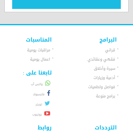
البرامج
المناسبات
قراني
مراقبات يومية
فقهي وعقائدي
اعمال يومية
سيرة وأخلاق
تابعنا على :
أدعية وزيارات
واتس آب
فواصل ولطميات
فايسبوك
برامج منوعة
تويتر
يوتيوب
الترددات
روابط