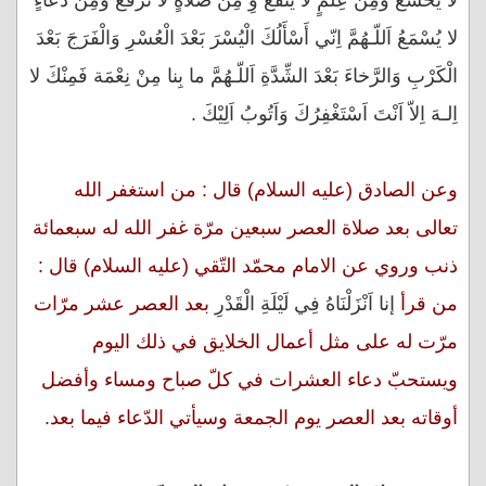
لا يَخْشَعُ وَمِنْ عِلْمٍ لا يَنْفَعُ وِ مِنْ صلاةٍ لا تُرْفَعُ وَمِنْ دُعآءٍ
لا يُسْمَعُ اَللّـهُمَّ اِنّي أَسْأَلُكَ الْيُسْرَ بَعْدَ الْعُسْرِ وَالْفَرَجَ بَعْدَ
الْكَرْبِ وَالرَّخاءَ بَعْدَ الشِّدَّةِ اَللّـهُمَّ ما بِنا مِنْ نِعْمَة فَمِنْكَ لا
اِلـهَ اِلاّ اَنْتَ اَسْتَغْفِرُكَ وَاَتُوبُ اَلِيْكَ .
وعن الصادق (عليه السلام) قال : من استغفر الله
تعالى بعد صلاة العصر سبعين مرّة غفر الله له سبعمائة
ذنب وروي عن الامام محمّد التّقي (عليه السلام) قال :
من قرأ
إنا اَنْزَلْنَاهُ فِي لَيْلَةِ الْقَدْرِ
بعد العصر عشر مرّات
مرّت له على مثل أعمال الخلايق في ذلك اليوم
ويستحبّ دعاء العشرات في كلّ صباح ومساء وأفضل
أوقاته بعد العصر يوم الجمعة وسيأتي الدّعاء فيما بعد.