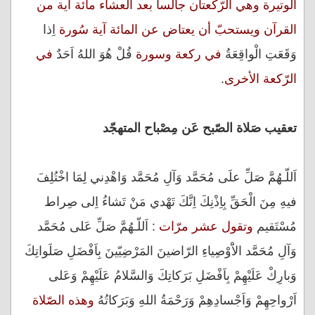
الوتيرة وهي الرّكعتان جالساً بعد العشاء مائة آية من
القرآن ويستحبّ أن يعتاض عن المائة آية سُورة
اِذا
وَقَعَتِ الْواقِعَةُ
في ركعة وسورة
قُلْ هُوَ اللهُ اَحَدٌ
في
الرّكعة الأخرى
.
تعقيب صَلاة الصّبح عَن مِصْباح المتهجّد
اَللّـهُمَّ صَلِّ علَى مُحَمَّد وَآلِ مُحَمَّد وَاهْدِني لِمَا اخْتُلِفَ
فيهِ مِنَ الْحَقِّ بِاِذْنِكَ اِنَّكَ تَهْدي مَنْ تَشاءُ اِلى صِراط
مُسْتَقيم
وتقول عشر مرّات
: اَللّـهُمَّ صَلِّ عَلى مُحَمَّد
وَآلِ مُحَمَّد الاَْوْصِياءِ الرّاضينَ المَرْضِيّينَ بِاَفْضَلِ صَلَواتِكَ
وَبارِكْ عَلَيْهِمْ بِاَفْضَلِ بَرَكاتِكَ وَالسَّلامُ عَلَيْهِمْ وَعَلى
اَرْواحِهِمْ وَاَجْسادِهِمْ وَرَحْمَةُ اللهِ وَبَرَكاتُهُ
وهذه الصّلاة