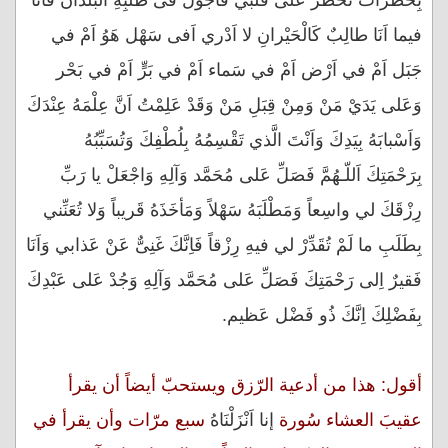
بِخَطَرات تَخْطُرُ عَلى قَلْبي فَاَجُولُ فى طَلَبِهِ الْبُلْدانَ فَاَنَا
فيما اَنَا طالِبٌ كَالْحَيْرانِ لا اَدْري اَفى سَهْل هَوُ اَمْ في
جَبَل اَمْ في اَرْض اَمْ في سَماء اَمْ في بَرٍّ اَمْ في بَحْر
وَعَلى يَدَيْ مَنْ وَمِنْ قِبَلِ مَنْ وَقَدْ عَلِمْتُ اَنَّ عِلْمَهُ عِنْدَكَ
وَاَسْبابَهُ بِيَدِكَ وَاَنْتَ الَّذي تَقْسِمُهُ بِلُطْفِكَ وَتُسَبِّبُهُ
بِرَحْمَتِكَ اَللّـهُمَّ فَصَلِّ عَلى مُحَمَّد وَآلِهِ وَاجْعَلْ يا رَبِّ
رِزْقَكَ لي واسِعاً وَمَطْلَبَهُ سَهْلاً وَمَأخَذَهُ قَريباً وَلا تُعَنِّني
بِطَلَبِ ما لَمْ تُقَدِّرْ لي فيهِ رِزْقاً فَاِنَّكَ غَنِىٌّ عَنْ عَذابي وَاَنَا
فَقيرٌ اِلى رَحْمَتِكَ فَصَلِّ عَلى مُحَمَّد وَآلِهِ وَجُدْ عَلى عَبْدِكَ
بِفَضْلِكَ اِنَّكَ ذُو فَضْل عَظيم.
أقول: هذا من أدعية الرّزق ويستحبّ أيضاً أن يقرأ
عقيبَ العشاء سُورة
إنا اَنْزَلْنَاهُ
سبع مرّات وأن يقرأ في