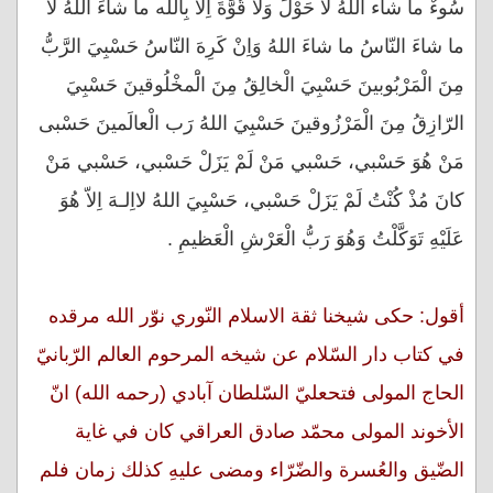
سُوءٌ ما شاء اللهُ لا حَوْلَ وَلا قُوَّةَ اِلاّ بِالله ما شاءَ اللهُ لا
ما شاءَ النّاسُ ما شاءَ اللهُ وَاِنْ كَرِهَ النّاسُ حَسْبِيَ الرَّبُّ
مِنَ الْمَرْبُوبينَ حَسْبِيَ الْخالِقُ مِنَ الَْمخْلُوقينَ حَسْبِيَ
الرّازِقُ مِنَ الْمَرْزُوقينَ حَسْبِيَ اللهُ رَب الْعالَمينَ حَسْبى
مَنْ هُوَ حَسْبي، حَسْبي مَنْ لَمْ يَزَلْ حَسْبي، حَسْبي مَنْ
كانَ مُذْ كُنْتُ لَمْ يَزَلْ حَسْبي، حَسْبِيَ اللهُ لااِلـهَ اِلاّ هُوَ
عَلَيْهِ تَوَكَّلْتُ وَهُوَ رَبُّ الْعَرْشِ الْعَظيمِ .
أقول: حكى شيخنا ثقة الاسلام النّوري نوّر الله مرقده
في كتاب دار السّلام عن شيخه المرحوم العالم الرّبانيّ
الحاج المولى فتحعليّ السّلطان آبادي (رحمه الله) انّ
الأخوند المولى محمّد صادق العراقي كان في غاية
الضّيق والعُسرة والضّرّاء ومضى عليهِ كذلك زمان فلم