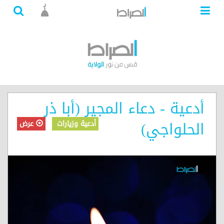
أدعية - دعاء المجير (أبا ذر
الحلواجي)
أدعية وزيارات
عرض