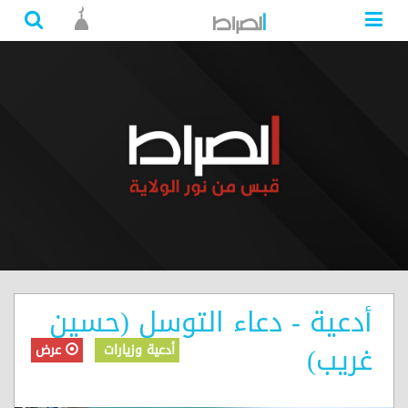
أدعية - دعاء التوسل (حسين
غريب)
أدعية وزيارات
عرض