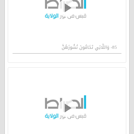
85- وَاللَّاتِي تَخَافُونَ نُشُوزَهُنَّ