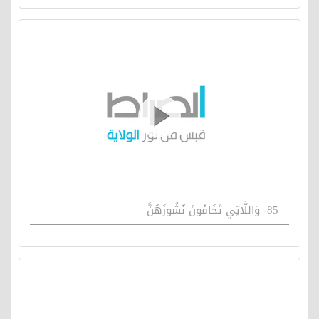
85- وَاللَّاتِي تَخَافُونَ نُشُوزَهُنَّ