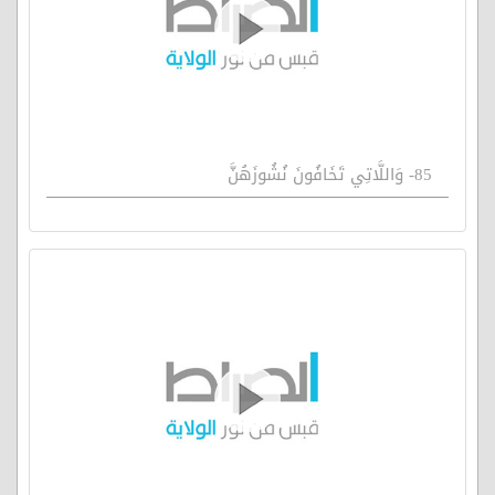
85- وَاللَّاتِي تَخَافُونَ نُشُوزَهُنَّ