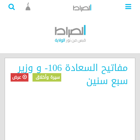
مفاتيح السعادة 106- و وزير
سبع سنين
سيرة وأخلاق
عرض