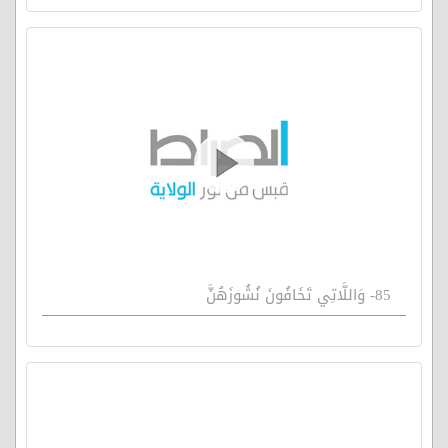
85- وَاللَّاتِي تَخَافُونَ نُشُوزَهُنَّ