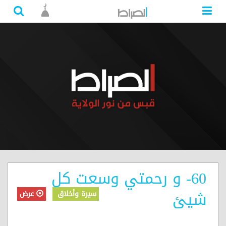
60- و رحمتي وسعت كل
شيئ
سيرة وأخلاق
عرض