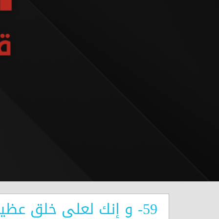
59- و إنك لعلى خلق عظيم -2