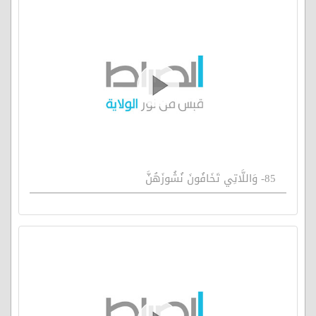
85- وَاللَّاتِي تَخَافُونَ نُشُوزَهُنَّ