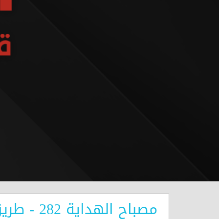
مصباح الهداية 282 - طريق زيادة الحب أو ضعفه وزواله