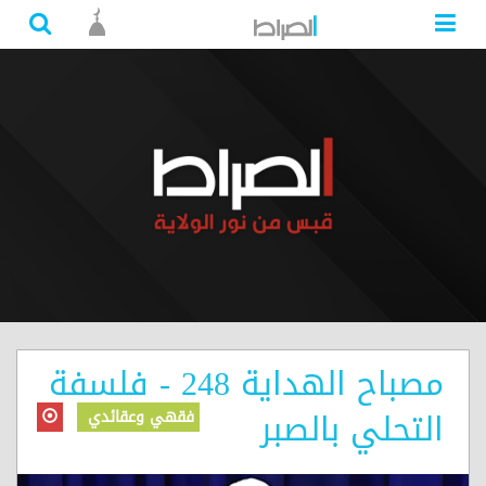
مصباح الهداية 248 - فلسفة
التحلي بالصبر
فقهي وعقائدي