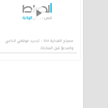
مصباح الهداية 304 - تحديد مَوقعَي الداعي
والمدعوّ قبل المناجاة