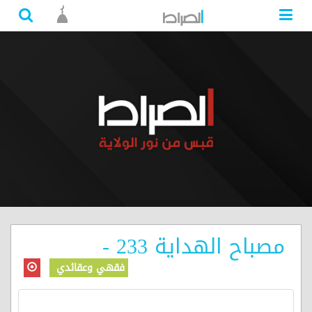
مصباح الهداية 233 -
فقهي وعقائدي