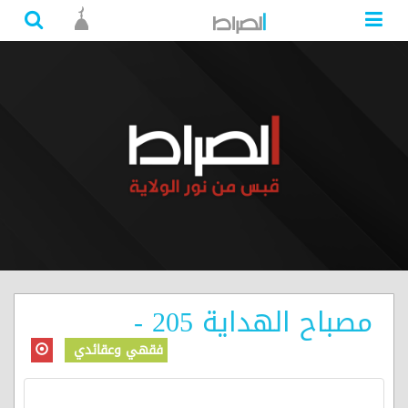
مصباح الهداية 205 -
فقهي وعقائدي