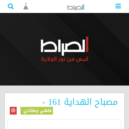
مصباح الهداية 161 -
فقهي وعقائدي