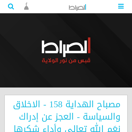
مصباح الهداية 158 - الاخلاق
والسياسة - العجز عن إدراك
نِعَم الله تعالى وأداء شكرها