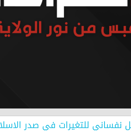
هداية 101 - تحليل نفساني للتغيرات في صدر 