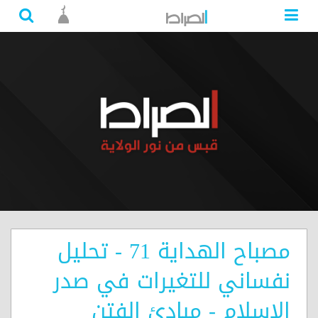
مصباح الهداية 71 - تحليل
نفساني للتغيرات في صدر
الاسلام - مبادئ الفتن