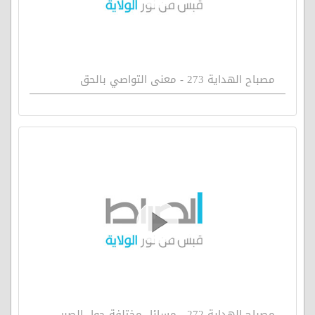
مصباح الهداية 273 - معنى التواصي بالحق
مصباح الهداية 272 - مسائل مختلفة حول الصبر