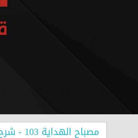
مصباح الهداية 103 - شرح المناجاة الخمسة عشر - وجوب محبة الله تعالى ومراتبها