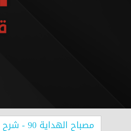
مصباح الهداية 90 - شرح المناجاة الخمسة عشر - اجتماع معرفة الله وحبه وآثار ذلك