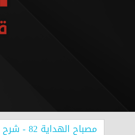
مصباح الهداية 82 - شرح المناجاة الخمسة عشر - طريق الشعور بالفقر إلى الله تعالى