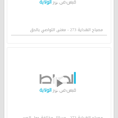
مصباح الهداية 273 - معنى التواصي بالحق
مصباح الهداية 272 - مسائل مختلفة حول الصبر