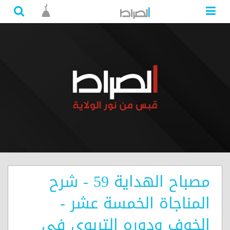
مصباح الهداية 59 - شرح
المناجاة الخمسة عشر -
الخوف ودوره التربوي في