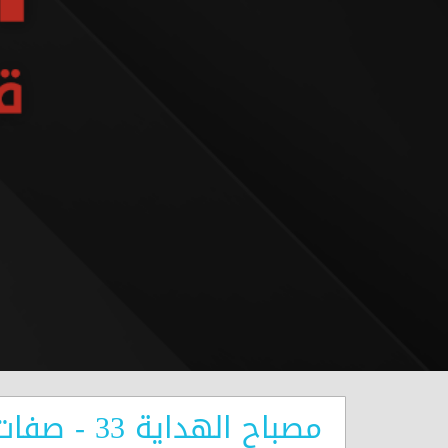
مصباح الهداية 33 - صفات المتقين - السنتهم ذاكرة وقلوبهم خاشعة