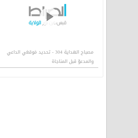
مصباح الهداية 304 - تحديد مَوقعَي الداعي
والمدعوّ قبل المناجاة