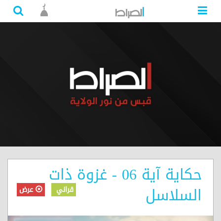
حكاية آية 06 - غزوة ذات
السلاسل
قراني
عرض