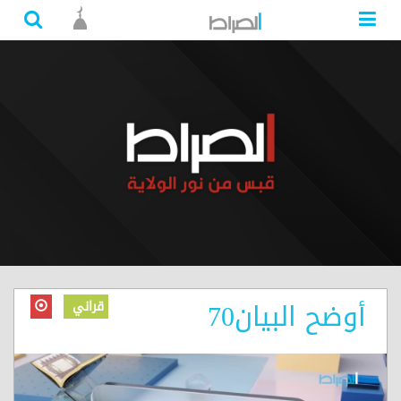
أوضح البيان70
قراني