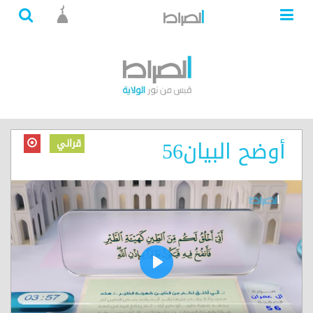
أوضح البيان56
قراني