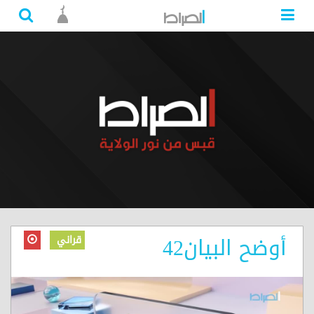
أوضح البيان42
قراني