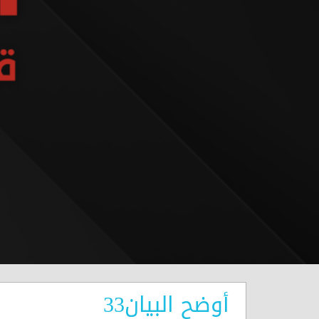
أوضح البيان33