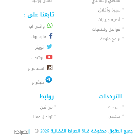
فقهي وعقائدي
اعمال يومية
سيرة وأخلاق
تابعنا على :
أدعية وزيارات
واتس آب
فواصل ولطميات
فايسبوك
برامج منوعة
تويتر
يوتيوب
انستاغرام
تليغرام
الترددات
روابط
من نحن
نايل سات
تواصل معنا
جلاكسي
جميع الحقوق محفوظة قناة الصراط الفضائية 2026