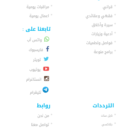
قراني
مراقبات يومية
فقهي وعقائدي
اعمال يومية
سيرة وأخلاق
تابعنا على :
أدعية وزيارات
واتس آب
فواصل ولطميات
فايسبوك
برامج منوعة
تويتر
يوتيوب
انستاغرام
تليغرام
الترددات
روابط
من نحن
نايل سات
تواصل معنا
جلاكسي