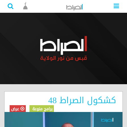
كشكول الصراط 48
برامج منوعة
عرض