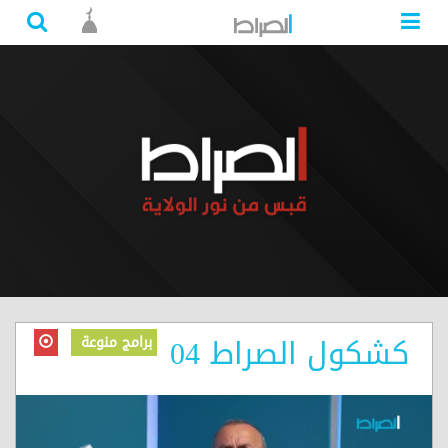
كشكول الصراط 04
برامج منوعة