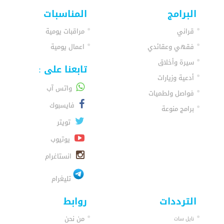
البرامج
المناسبات
قراني
مراقبات يومية
فقهي وعقائدي
اعمال يومية
سيرة وأخلاق
تابعنا على :
أدعية وزيارات
واتس آب
فواصل ولطميات
فايسبوك
برامج منوعة
تويتر
يوتيوب
انستاغرام
تليغرام
الترددات
روابط
من نحن
نايل سات