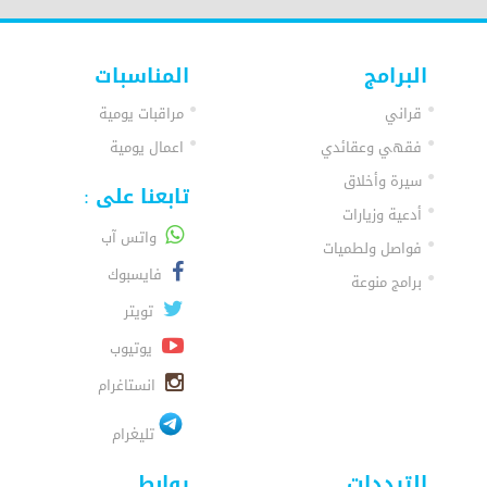
البرامج
المناسبات
قراني
مراقبات يومية
فقهي وعقائدي
اعمال يومية
سيرة وأخلاق
تابعنا على :
أدعية وزيارات
واتس آب
فواصل ولطميات
فايسبوك
برامج منوعة
تويتر
يوتيوب
انستاغرام
تليغرام
الترددات
روابط