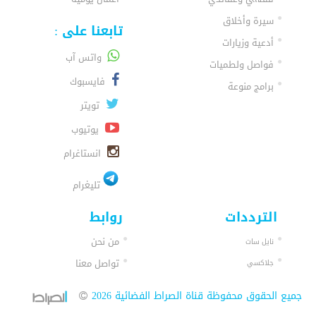
سيرة وأخلاق
تابعنا على :
أدعية وزيارات
واتس آب
فواصل ولطميات
فايسبوك
برامج منوعة
تويتر
يوتيوب
انستاغرام
تليغرام
الترددات
روابط
من نحن
نايل سات
تواصل معنا
جلاكسي
جميع الحقوق محفوظة قناة الصراط الفضائية 2026