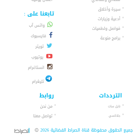
سيرة وأخلاق
تابعنا على :
أدعية وزيارات
واتس آب
فواصل ولطميات
فايسبوك
برامج منوعة
تويتر
يوتيوب
انستاغرام
تليغرام
الترددات
روابط
من نحن
نايل سات
تواصل معنا
جلاكسي
جميع الحقوق محفوظة قناة الصراط الفضائية 2026