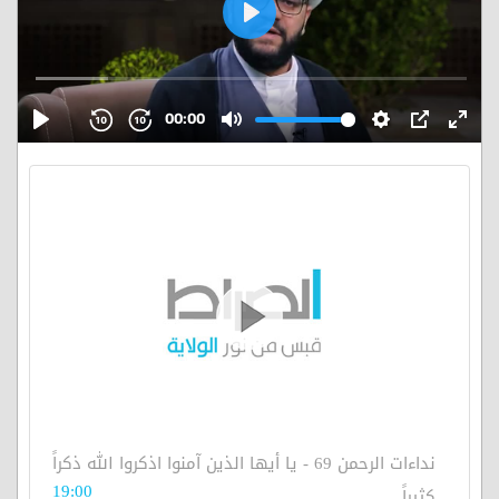
نداءات الرحمن 69 - يا أيها الذين آمنوا اذكروا الله ذكراً
19:00
كثيراً