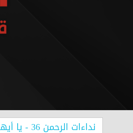
نداءات الرحمن 36 - يا أيها الذين آمنوا لا تقولوا رعنا وقولوا انظرنا واسمعوا