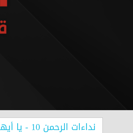
نداءات الرحمن 10 - يا أيها الذين آمنوا لا تلهكم أموالكم ولا أولادكم عن ذكر الله