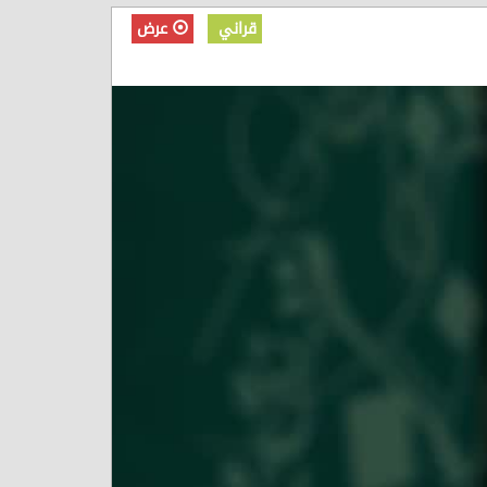
قراني
عرض