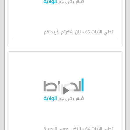
تجلي الآيات 65 - لئن شكرتم لأزيدنكم
تجلي الآيات 64 - التكبر يعمي البصيرة