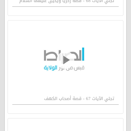
تجلي الآيات 68 - قصة زكريا ويحيى عليهما السلام
تجلي الآيات 67 - قصة أصحاب الكهف