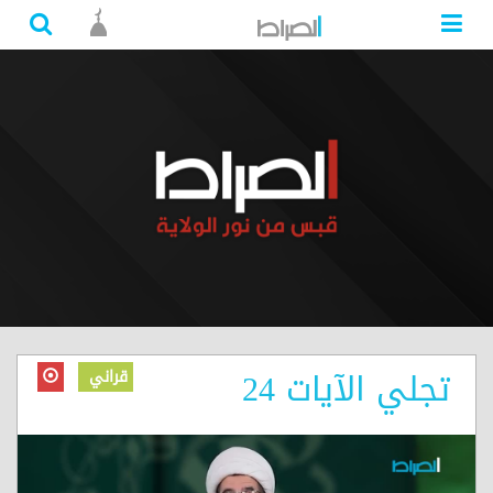
تجلي الآيات 24
قراني